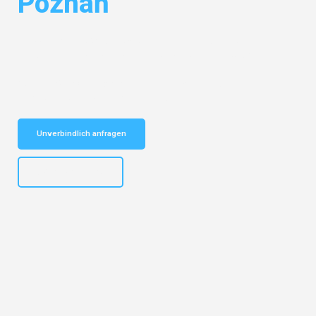
Poznań
Entdecken Sie das
#1 Umzugsunternehmen in Dortmund
– Ihr
vertrauenswürdiger Begleiter für Umzüge Dortmund Poznań!
Schnelle Antwort in garantiert unter 2 Minuten: Jetzt
unverbindlichen Kostenvoranschlag erhalten!
Unverbindlich anfragen
+4915792644498