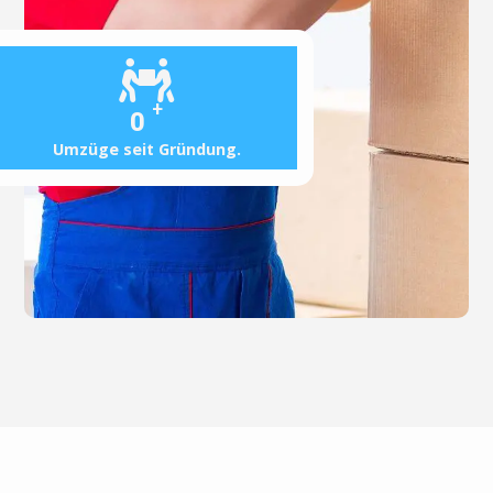
+
0
Umzüge seit Gründung.