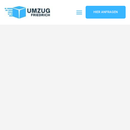
HIER ANFRAGEN
Umzugsunternehmen Dortmund
Umzugsservice Dortmund