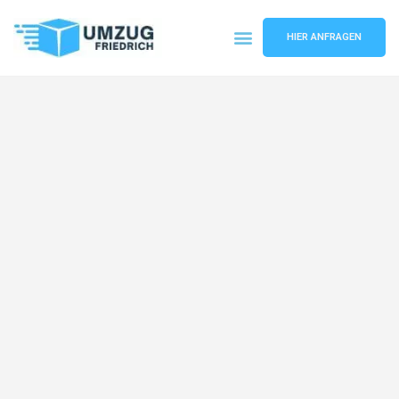
HIER ANFRAGEN
Umzugsunternehmen Dortmund
Umzugsservice Dortmund