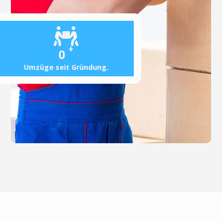
+
0
Umzüge seit Gründung.