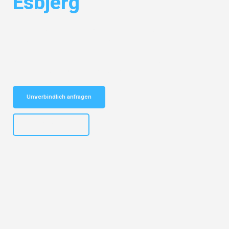
Esbjerg
Entdecken Sie das
#1 Umzugsunternehmen in Dortmund
– Ihr
vertrauenswürdiger Begleiter für Umzüge Dortmund Esbjerg!
Schnelle Antwort in garantiert unter 2 Minuten: Jetzt
unverbindlichen Kostenvoranschlag erhalten!
Unverbindlich anfragen
+4915792644498