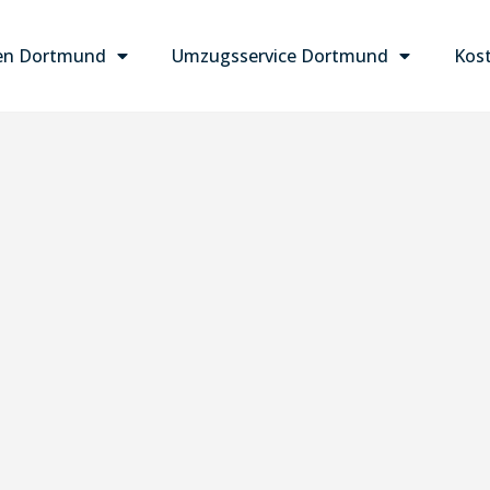
en Dortmund
Umzugsservice Dortmund
Kost