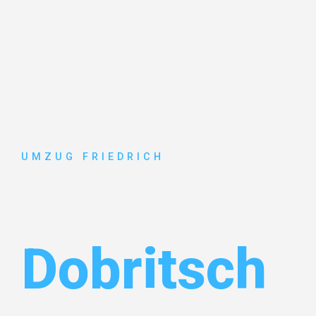
UMZUG FRIEDRICH
Umzug Dor
Dobritsch